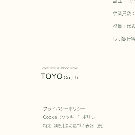
​設立：1
​従業員数
役員：代
​取引銀行
Forest tool & Wood stove
TOYO
Co.,Ltd
プライバシーポリシー
Cookie（クッキー）ポリシー
特定商取引法に基づく表記（例）