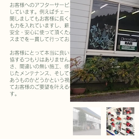
お客様へのアフターサービスを一番に考えて対応を
しています。例えばチェーンソーなどの林業機械に
関しましてもお客様に長く使って頂くために修理に
も力を入れていますし、薪ストーブに関しましても
安全・安心に使って頂くために提案からメンテナン
スまでを一貫して行っております。
お客様にとって本当に良いものを提供するため、妥
協するつもりはありません。品物の品質、使い易
さ、間違いの無い施工、修理の即時対応、必要に応
じたメンテナンス、そして何よりもお客様の要望に
あうものかどうかという視点。これら全てを吟味し
てお客様のご要望を叶えるべく全力で努力していま
す。